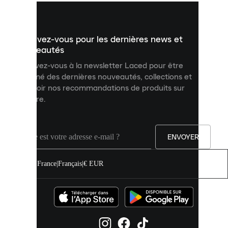
vous
présenter
un
Inscrivez-vous pour les dernières news et
contenu
personnalisé
nouveautés
et
Inscrivez-vous à la newsletter Laced pour être
améliorer
informé des dernières nouveautés, collections et
votre
expérience
recevoir nos recommandations de produits sur
sur
mesure.
notre
site.
Vous
pouvez
ENVOYER
autoriser
tous
les
France
|
Français
|
€ EUR
cookies
ou
les
gérer
individuellement
dans