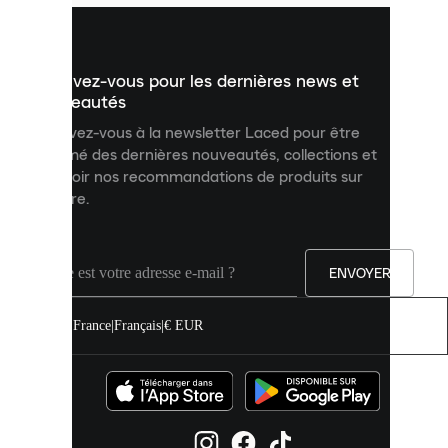
pour
vous
présenter
un
Inscrivez-vous pour les dernières news et
contenu
personnalisé
nouveautés
et
Inscrivez-vous à la newsletter Laced pour être
améliorer
informé des dernières nouveautés, collections et
votre
expérience
recevoir nos recommandations de produits sur
sur
mesure.
notre
site.
Vous
pouvez
ENVOYER
autoriser
tous
les
France
|
Français
|
€ EUR
cookies
ou
les
gérer
individuellement
dans