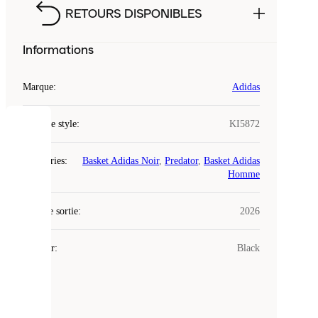
RETOURS DISPONIBLES
Informations
Marque
:
Adidas
Code de style
:
KI5872
COOKIES
Catégories
:
Basket Adidas Noir
,
Predator
,
Basket Adidas
Laced
Homme
utilise
des
Date de sortie
cookies.
:
2026
Les
cookies
Couleur
:
Black
sont
de
petits
fichiers
utilisés