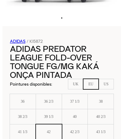
ADIDAS
/
KI5872
ADIDAS PREDATOR
LEAGUE FOLD-OVER
TONGUE FG/MG KAKÁ
ONÇA PINTADA
Pointures disponibles
:
UK
EU
US
36
36 2/3
37 1/3
38
38 2/3
39 1/3
40
40 2/3
41 1/3
42
42 2/3
43 1/3