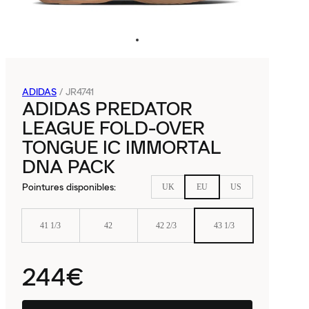
ADIDAS
/
JR4741
ADIDAS PREDATOR
LEAGUE FOLD-OVER
TONGUE IC IMMORTAL
DNA PACK
Pointures disponibles
:
UK
EU
US
41 1/3
42
42 2/3
43 1/3
244€