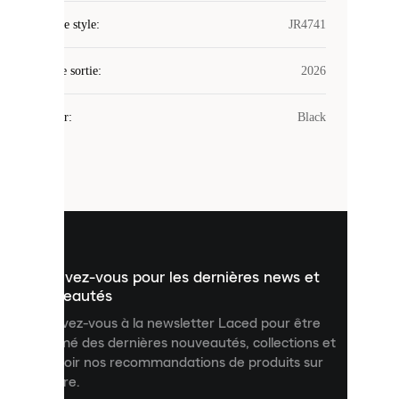
Laced
Code de style
:
JR4741
utilise
des
Date de sortie
cookies.
:
2026
Les
cookies
Couleur
:
Black
sont
de
petits
fichiers
utilisés
pour
vous
présenter
un
Inscrivez-vous pour les dernières news et
contenu
personnalisé
nouveautés
et
Inscrivez-vous à la newsletter Laced pour être
améliorer
informé des dernières nouveautés, collections et
votre
expérience
recevoir nos recommandations de produits sur
sur
mesure.
notre