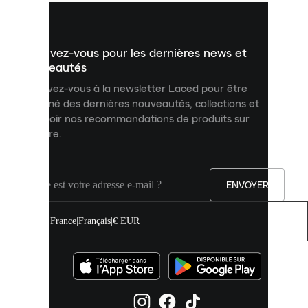
vous
présenter
un
Inscrivez-vous pour les dernières news et
contenu
personnalisé
nouveautés
et
Inscrivez-vous à la newsletter Laced pour être
améliorer
informé des dernières nouveautés, collections et
votre
expérience
recevoir nos recommandations de produits sur
sur
mesure.
notre
site.
Vous
pouvez
ENVOYER
autoriser
tous
les
France
|
Français
|
€ EUR
cookies
ou
les
gérer
individuellement
dans