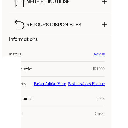
NEUF ET INUTILISÉ
RETOURS DISPONIBLES
Informations
Marque
:
Adidas
COOKIES
Code de style
:
JR1009
Laced
Catégories
:
Basket Adidas Verte
,
Basket Adidas Homme
utilise
des
Date de sortie
cookies.
:
2025
Les
cookies
Couleur
:
Green
sont
de
petits