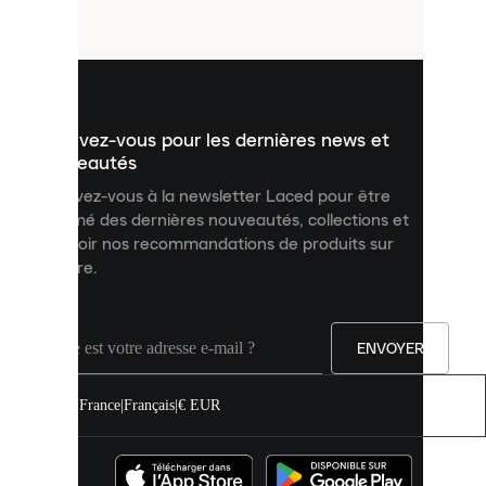
fichiers
utilisés
pour
vous
présenter
un
Inscrivez-vous pour les dernières news et
contenu
personnalisé
nouveautés
et
Inscrivez-vous à la newsletter Laced pour être
améliorer
informé des dernières nouveautés, collections et
votre
expérience
recevoir nos recommandations de produits sur
sur
mesure.
notre
site.
Vous
pouvez
ENVOYER
autoriser
tous
les
France
|
Français
|
€ EUR
cookies
ou
les