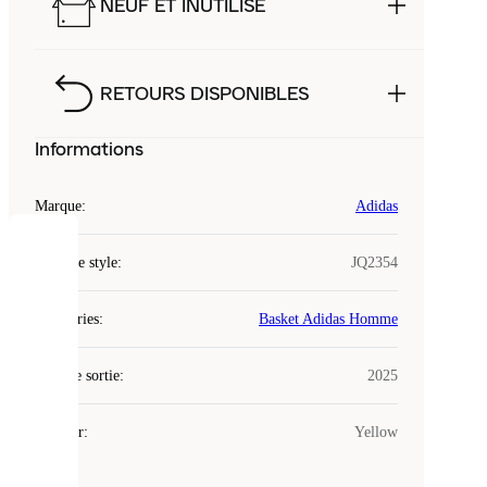
NEUF ET INUTILISÉ
RETOURS DISPONIBLES
Informations
Marque
:
Adidas
COOKIES
Code de style
:
JQ2354
Laced
Catégories
:
Basket Adidas Homme
utilise
des
Date de sortie
cookies.
:
2025
Les
cookies
Couleur
:
Yellow
sont
de
petits