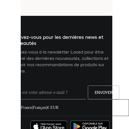
fichiers
utilisés
pour
vous
présenter
un
Inscrivez-vous pour les dernières news et
contenu
personnalisé
nouveautés
et
Inscrivez-vous à la newsletter Laced pour être
améliorer
informé des dernières nouveautés, collections et
votre
expérience
recevoir nos recommandations de produits sur
sur
mesure.
notre
site.
Vous
pouvez
ENVOYER
autoriser
tous
les
France
|
Français
|
€ EUR
cookies
ou
les