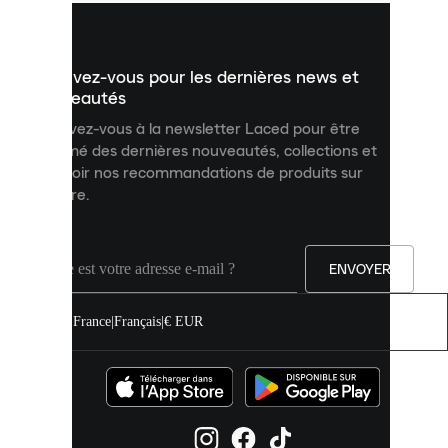
vous
présenter
un
Inscrivez-vous pour les dernières news et
contenu
personnalisé
nouveautés
et
Inscrivez-vous à la newsletter Laced pour être
améliorer
informé des dernières nouveautés, collections et
votre
expérience
recevoir nos recommandations de produits sur
sur
mesure.
notre
site.
Vous
pouvez
ENVOYER
autoriser
tous
les
France
|
Français
|
€ EUR
cookies
ou
les
gérer
individuellement
dans