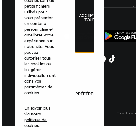
cookies sont de
petits fichiers
utilisés pour
ACCEPTER
France
|
Français
|
€ EUR
vous présenter
TOUT
un contenu
personnalisé et
améliorer votre
expérience sur
notre site. Vous
pouvez
autoriser tous
les cookies ou
les gérer
individuellement
dans vos
paramètres de
cookies.
PRÉFÉRENCES
En savoir plus
Tous droits 
via notre
politique de
cookies
.