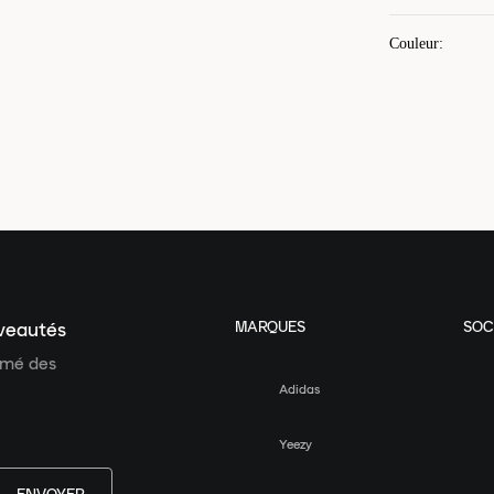
Couleur
:
MARQUES
SOC
uveautés
ormé des
Adidas
Yeezy