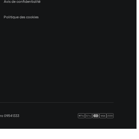
Avis de confidentialité
Politique des cookies
méro 09541333