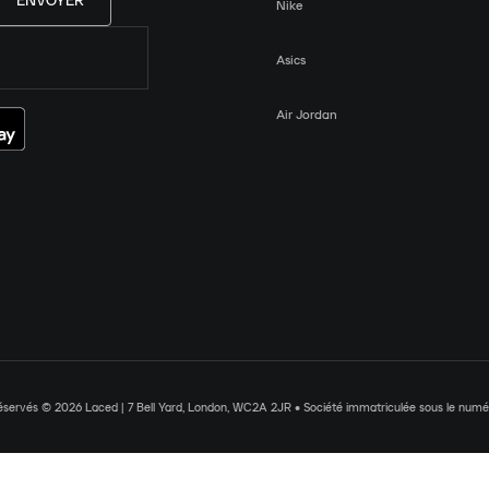
ENVOYER
Nike
Asics
Air Jordan
réservés © 2026 Laced | 7 Bell Yard, London, WC2A 2JR • Société immatriculée sous le nu