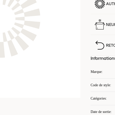
AUT
NEUF
RET
Information
Marque
:
Code de style
:
Catégories
:
Date de sortie
: