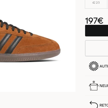
42 2/3
197€
AUT
NEUF
RET