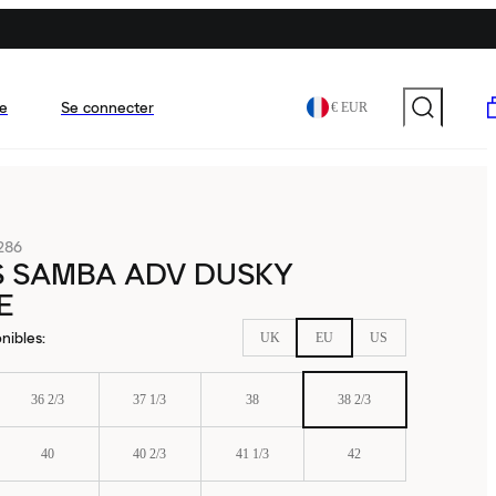
e
Se connecter
€ EUR
286
S SAMBA ADV DUSKY
E
nibles
:
UK
EU
US
36 2/3
37 1/3
38
38 2/3
40
40 2/3
41 1/3
42