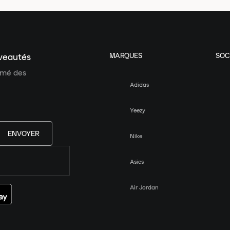
MARQUES
SOC
uveautés
ormé des
Adidas
Yeezy
ENVOYER
Nike
Asics
Air Jordan