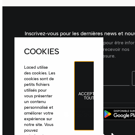
Inscrivez-vous pour les dernières news et no
Inscrivez-vous à la newsletter Laced pour être inf
COOKIES
dernières nouveautés, collections et recevoir nos
recommandations de produits sur mesure.
Laced utilise
des cookies. Les
cookies sont de
petits fichiers
utilisés pour
ACCEPTER
France
|
Français
|
€ EUR
vous présenter
TOUT
un contenu
personnalisé et
améliorer votre
expérience sur
notre site. Vous
pouvez