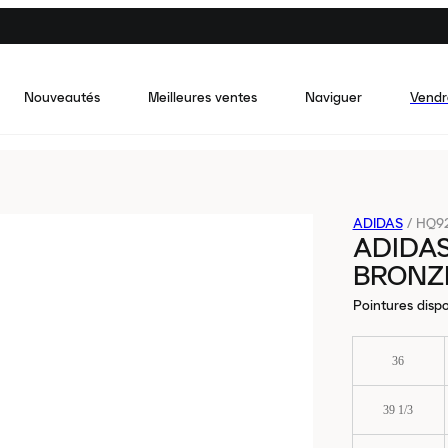
Nouveautés
Meilleures ventes
Naviguer
Vendr
ADIDAS
/
HQ9
ADIDA
BRONZ
Pointures dispo
36
39 1/3