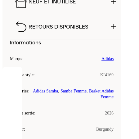
NEUF ET INUTILISÉ
RETOURS DISPONIBLES
Informations
Marque
:
Adidas
Code de style
:
KI4169
COOKIES
Catégories
:
Adidas Samba
,
Samba Femme
,
Basket Adidas
Laced
Femme
utilise
des
Date de sortie
cookies.
:
2026
Les
cookies
Couleur
:
Burgundy
sont
de