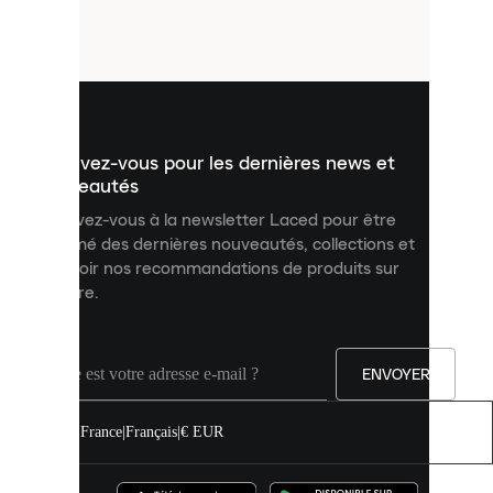
petits
fichiers
utilisés
pour
vous
présenter
un
Inscrivez-vous pour les dernières news et
contenu
personnalisé
nouveautés
et
Inscrivez-vous à la newsletter Laced pour être
améliorer
informé des dernières nouveautés, collections et
votre
expérience
recevoir nos recommandations de produits sur
sur
mesure.
notre
site.
Vous
pouvez
ENVOYER
autoriser
tous
les
France
|
Français
|
€ EUR
cookies
ou