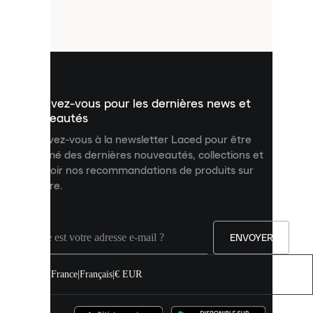
petits
fichiers
utilisés
pour
vous
présenter
un
Inscrivez-vous pour les dernières news et
contenu
personnalisé
nouveautés
et
Inscrivez-vous à la newsletter Laced pour être
améliorer
informé des dernières nouveautés, collections et
votre
expérience
recevoir nos recommandations de produits sur
sur
mesure.
notre
site.
Vous
pouvez
ENVOYER
autoriser
tous
les
France
|
Français
|
€ EUR
cookies
ou