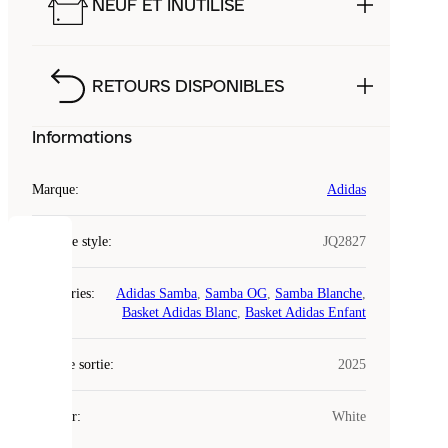
NEUF ET INUTILISÉ
RETOURS DISPONIBLES
Informations
Marque
:
Adidas
Code de style
:
JQ2827
COOKIES
Catégories
:
Adidas Samba
,
Samba OG
,
Samba Blanche
,
Laced
Basket Adidas Blanc
,
Basket Adidas Enfant
utilise
des
Date de sortie
cookies.
:
2025
Les
cookies
Couleur
:
White
sont
de