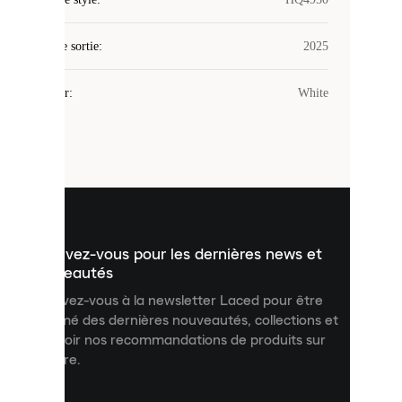
utilise
des
Date de sortie
cookies.
:
2025
Les
cookies
Couleur
:
White
sont
de
petits
fichiers
utilisés
pour
vous
présenter
un
Inscrivez-vous pour les dernières news et
contenu
personnalisé
nouveautés
et
Inscrivez-vous à la newsletter Laced pour être
améliorer
informé des dernières nouveautés, collections et
votre
expérience
recevoir nos recommandations de produits sur
sur
mesure.
notre
site.