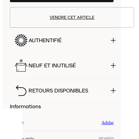
VENDRE CET ARTICLE
AUTHENTIFIÉ
NEUF ET INUTILISÉ
RETOURS DISPONIBLES
Informations
COOKIES
Marque
:
Adidas
Laced
Code de style
:
HQ4950