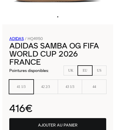
ADIDAS
/
HQ4950
ADIDAS SAMBA OG FIFA
WORLD CUP 2026
FRANCE
Pointures disponibles
:
UK
EU
US
41 1/3
42 2/3
43 1/3
44
416€
AJOUTER AU PANIER