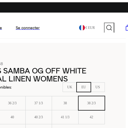
e
Se connecter
€ EUR
48
 SAMBA OG OFF WHITE
AL LINEN WOMENS
nibles
:
UK
EU
US
36 2/3
37 1/3
38
38 2/3
40
40 2/3
41 1/3
42