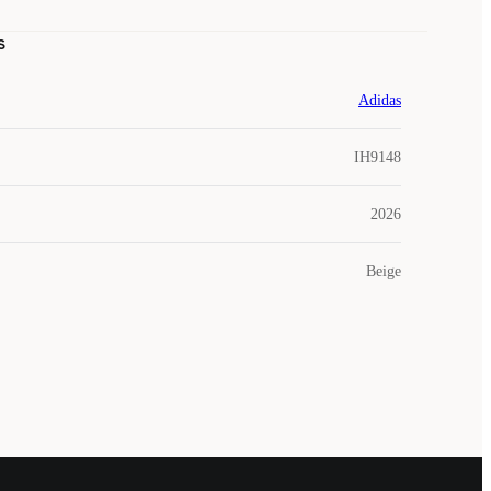
s
Adidas
IH9148
2026
Beige