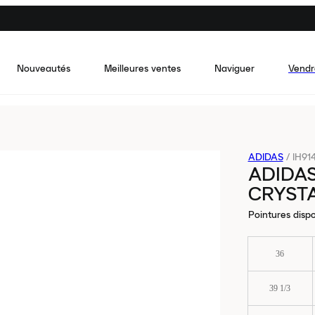
Nouveautés
Meilleures ventes
Naviguer
Vendr
ADIDAS
/
IH91
ADIDAS
CRYST
Pointures dispo
36
39 1/3