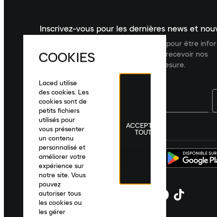
Inscrivez-vous pour les dernières news et no
Inscrivez-vous à la newsletter Laced pour être inf
COOKIES
dernières nouveautés, collections et recevoir nos
recommandations de produits sur mesure.
Laced utilise
des cookies. Les
cookies sont de
petits fichiers
utilisés pour
ACCEPTER
France
|
Français
|
€ EUR
vous présenter
TOUT
un contenu
personnalisé et
améliorer votre
expérience sur
notre site. Vous
pouvez
autoriser tous
les cookies ou
les gérer