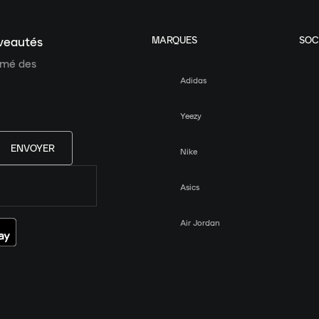
MARQUES
SOC
uveautés
ormé des
Adidas
Yeezy
ENVOYER
Nike
Asics
Air Jordan