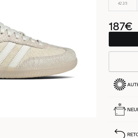
42 2/3
187€
AUT
NEUF
RET