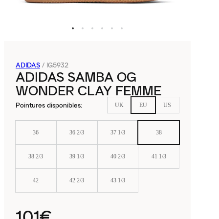
ADIDAS
/
IG5932
ADIDAS SAMBA OG
WONDER CLAY FEMME
Pointures disponibles
:
UK
EU
US
36
36 2/3
37 1/3
38
38 2/3
39 1/3
40 2/3
41 1/3
42
42 2/3
43 1/3
101€