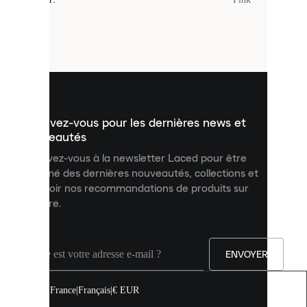
sont
de
petits
fichiers
utilisés
pour
vous
présenter
un
Inscrivez-vous pour les dernières news et
contenu
personnalisé
nouveautés
et
Inscrivez-vous à la newsletter Laced pour être
améliorer
informé des dernières nouveautés, collections et
votre
expérience
recevoir nos recommandations de produits sur
sur
mesure.
notre
site.
Vous
pouvez
ENVOYER
autoriser
tous
les
France
|
Français
|
€ EUR
cookies