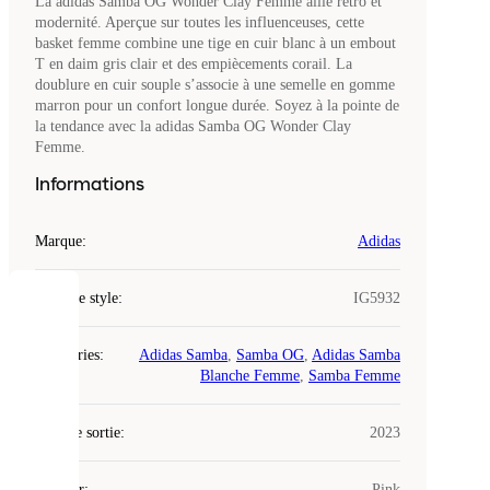
La adidas Samba OG Wonder Clay Femme allie rétro et
modernité. Aperçue sur toutes les influenceuses, cette
basket femme combine une tige en cuir blanc à un embout
T en daim gris clair et des empiècements corail. La
doublure en cuir souple s’associe à une semelle en gomme
marron pour un confort longue durée. Soyez à la pointe de
la tendance avec la adidas Samba OG Wonder Clay
Femme.
Informations
Marque
:
Adidas
Code de style
:
IG5932
COOKIES
Catégories
:
Adidas Samba
,
Samba OG
,
Adidas Samba
Laced
Blanche Femme
,
Samba Femme
utilise
des
Date de sortie
cookies.
:
2023
Les
cookies
Couleur
:
Pink