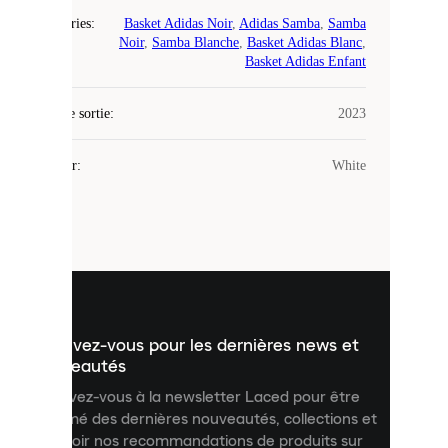
COOKIES
Catégories
:
Basket Adidas Noir
,
Adidas Samba
,
Samba
Noir
,
Samba Blanche
,
Basket Adidas Blanc
,
Laced
Basket Adidas Enfant
utilise
des
Date de sortie
cookies.
:
2023
Les
cookies
Couleur
:
White
sont
de
petits
fichiers
utilisés
pour
vous
présenter
un
Inscrivez-vous pour les dernières news et
contenu
personnalisé
nouveautés
et
Inscrivez-vous à la newsletter Laced pour être
améliorer
informé des dernières nouveautés, collections et
votre
expérience
recevoir nos recommandations de produits sur