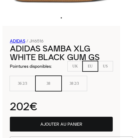
ADIDAS
/
JH6516
ADIDAS SAMBA XLG
WHITE BLACK GUM GS
Pointures disponibles
:
UK
EU
US
36 2/3
38
38 2/3
202€
AJOUTER AU PANIER