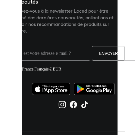
personnalisé
nouveautés
et
Inscrivez-vous à la newsletter Laced pour être
améliorer
informé des dernières nouveautés, collections et
votre
expérience
recevoir nos recommandations de produits sur
sur
mesure.
notre
site.
Vous
pouvez
ENVOYER
autoriser
tous
les
France
|
Français
|
€ EUR
cookies
ou
les
gérer
individuellement
dans
vos
paramètres
de
cookies.