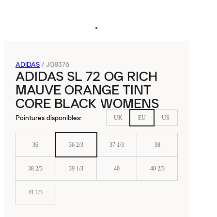
ADIDAS
/
JQ8376
ADIDAS SL 72 OG RICH
MAUVE ORANGE TINT
CORE BLACK WOMENS
Pointures disponibles
:
UK
EU
US
36
36 2/3
37 1/3
38
38 2/3
39 1/3
40
40 2/3
41 1/3