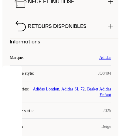
NEUF ET INUTILISÉ
RETOURS DISPONIBLES
Informations
Marque
:
Adidas
Code de style
:
JQ8404
COOKIES
Catégories
:
Adidas London
,
Adidas SL 72
,
Basket Adidas
Laced
Enfant
utilise
des
Date de sortie
cookies.
:
2025
Les
cookies
Couleur
:
Beige
sont
de