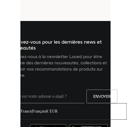
petits
fichiers
utilisés
pour
vous
présenter
un
Inscrivez-vous pour les dernières news et
contenu
personnalisé
nouveautés
et
Inscrivez-vous à la newsletter Laced pour être
améliorer
informé des dernières nouveautés, collections et
votre
expérience
recevoir nos recommandations de produits sur
sur
mesure.
notre
site.
Vous
pouvez
ENVOYER
autoriser
tous
les
France
|
Français
|
€ EUR
cookies
ou