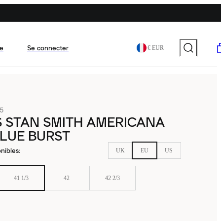
e
Se connecter
€ EUR
5
 STAN SMITH AMERICANA
LUE BURST
nibles
:
UK
EU
US
41 1/3
42
42 2/3