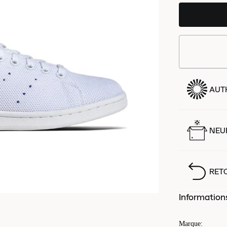
AUT
NEUF
RET
Information
Marque
: