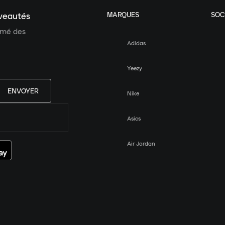
MARQUES
SOC
uveautés
ormé des
Adidas
Yeezy
ENVOYER
Nike
Asics
Air Jordan