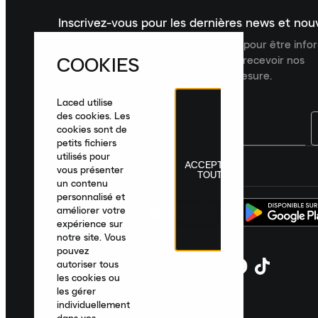
Inscrivez-vous pour les dernières news et no
Inscrivez-vous à la newsletter Laced pour être inf
COOKIES
dernières nouveautés, collections et recevoir nos
recommandations de produits sur mesure.
Laced utilise
des cookies. Les
cookies sont de
petits fichiers
utilisés pour
ACCEPTER
France
|
Français
|
€ EUR
vous présenter
TOUT
un contenu
personnalisé et
améliorer votre
expérience sur
notre site. Vous
pouvez
autoriser tous
les cookies ou
les gérer
individuellement