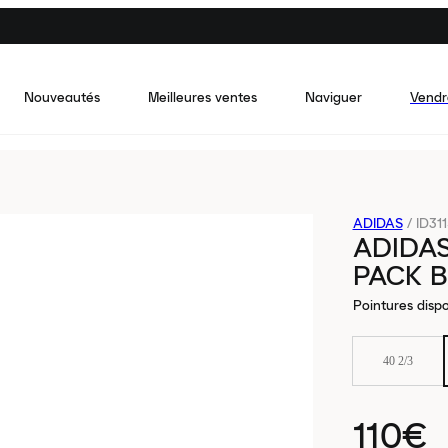
Nouveautés
Meilleures ventes
Naviguer
Vendr
ADIDAS
/
ID311
ADIDAS
PACK B
Pointures dispo
40 2/3
110€