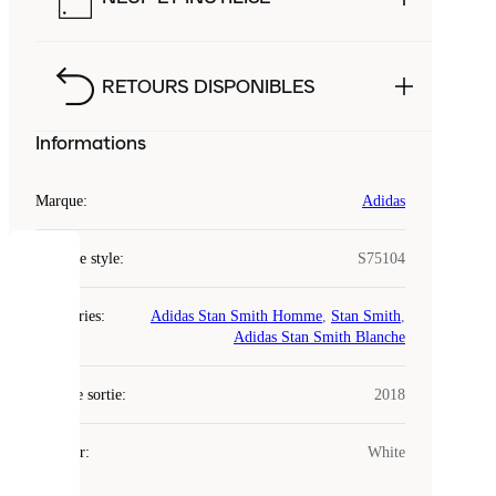
RETOURS DISPONIBLES
Informations
Marque
:
Adidas
Code de style
:
S75104
COOKIES
Catégories
:
Adidas Stan Smith Homme
,
Stan Smith
,
Laced
Adidas Stan Smith Blanche
utilise
des
Date de sortie
cookies.
:
2018
Les
cookies
Couleur
:
White
sont
de