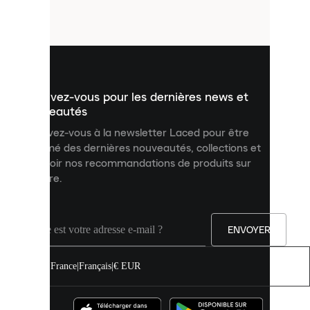
petits
fichiers
utilisés
pour
vous
présenter
un
Inscrivez-vous pour les dernières news et
contenu
personnalisé
nouveautés
et
Inscrivez-vous à la newsletter Laced pour être
améliorer
informé des dernières nouveautés, collections et
votre
expérience
recevoir nos recommandations de produits sur
sur
mesure.
notre
site.
Vous
pouvez
ENVOYER
autoriser
tous
les
France
|
Français
|
€ EUR
cookies
ou
les