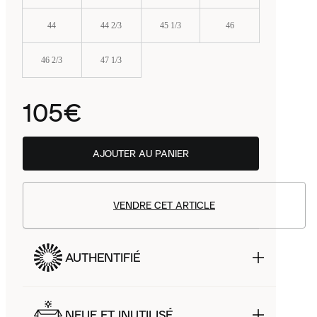
44
44 2/3
45 1/3
46
46 2/3
47 1/3
105€
AJOUTER AU PANIER
VENDRE CET ARTICLE
AUTHENTIFIÉ
NEUF ET INUTILISÉ