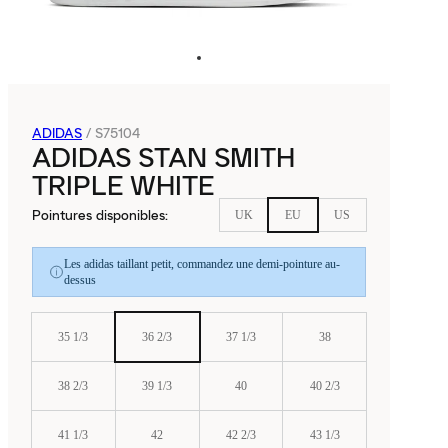
ADIDAS
/
S75104
ADIDAS STAN SMITH
TRIPLE WHITE
Pointures disponibles
:
UK
EU
US
Les adidas taillant petit, commandez une demi-pointure au-
dessus
35 1/3
36 2/3
37 1/3
38
38 2/3
39 1/3
40
40 2/3
41 1/3
42
42 2/3
43 1/3