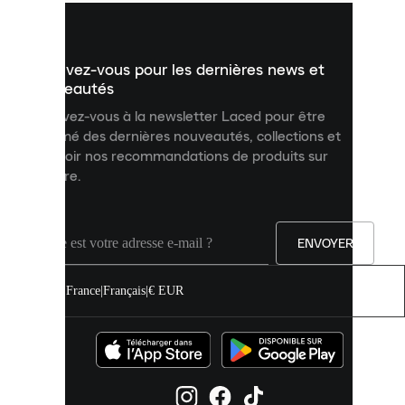
vous
présenter
un
Inscrivez-vous pour les dernières news et
contenu
personnalisé
nouveautés
et
Inscrivez-vous à la newsletter Laced pour être
améliorer
informé des dernières nouveautés, collections et
votre
expérience
recevoir nos recommandations de produits sur
sur
mesure.
notre
site.
Vous
pouvez
ENVOYER
autoriser
tous
les
France
|
Français
|
€ EUR
cookies
ou
les
gérer
individuellement
dans