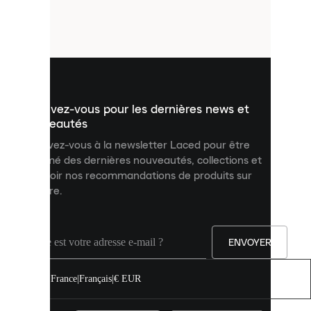
de
petits
fichiers
utilisés
pour
vous
présenter
un
Inscrivez-vous pour les dernières news et
contenu
personnalisé
nouveautés
et
Inscrivez-vous à la newsletter Laced pour être
améliorer
informé des dernières nouveautés, collections et
votre
expérience
recevoir nos recommandations de produits sur
sur
mesure.
notre
site.
Vous
pouvez
ENVOYER
autoriser
tous
les
France
|
Français
|
€ EUR
cookies
ou