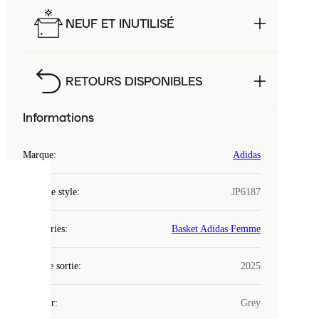
NEUF ET INUTILISÉ
RETOURS DISPONIBLES
Informations
Marque
:
Adidas
COOKIES
Code de style
:
JP6187
Laced
Catégories
:
Basket Adidas Femme
utilise
des
Date de sortie
cookies.
:
2025
Les
cookies
Couleur
:
Grey
sont