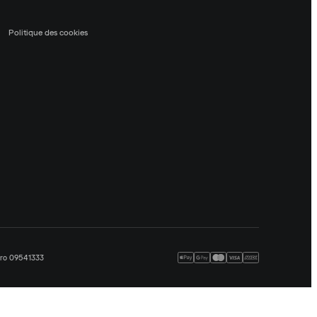
Politique des cookies
méro 09541333