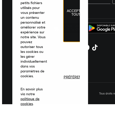
petits fichiers
utilisés pour
ACCEPTER
France
|
Français
|
€ EUR
vous présenter
TOUT
un contenu
personnalisé et
améliorer votre
expérience sur
notre site. Vous
pouvez
autoriser tous
les cookies ou
les gérer
individuellement
dans vos
paramètres de
cookies.
PRÉFÉRENCES
En savoir plus
Tous droits 
via notre
politique de
cookies
.