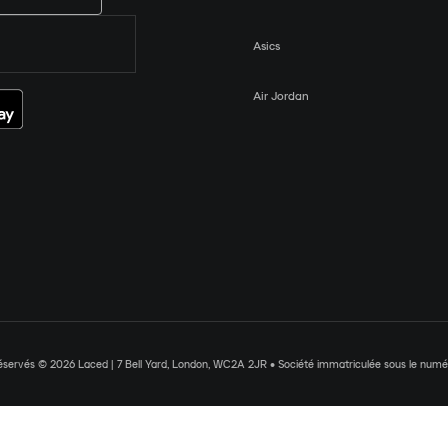
Asics
Air Jordan
réservés © 2026 Laced | 7 Bell Yard, London, WC2A 2JR • Société immatriculée sous le nu