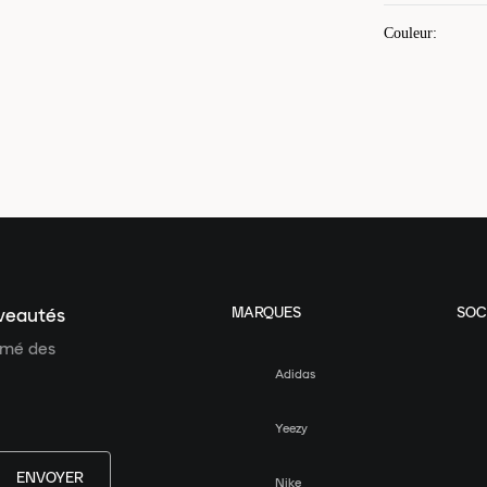
Couleur
:
MARQUES
SOC
uveautés
ormé des
Adidas
Yeezy
ENVOYER
Nike