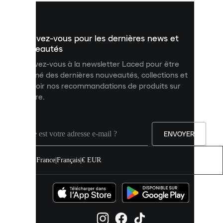
vous
présenter
un
Inscrivez-vous pour les dernières news et
contenu
personnalisé
nouveautés
et
Inscrivez-vous à la newsletter Laced pour être
améliorer
informé des dernières nouveautés, collections et
votre
expérience
recevoir nos recommandations de produits sur
sur
mesure.
notre
site.
Vous
pouvez
ENVOYER
autoriser
tous
les
France
|
Français
|
€ EUR
cookies
ou
les
gérer
individuellement
dans