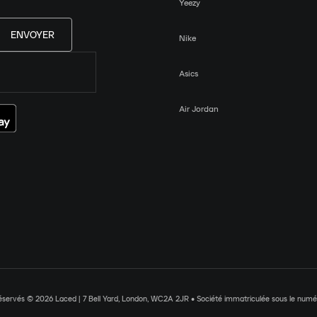
Yeezy
ENVOYER
Nike
Asics
Air Jordan
réservés © 2026 Laced | 7 Bell Yard, London, WC2A 2JR • Société immatriculée sous le nu