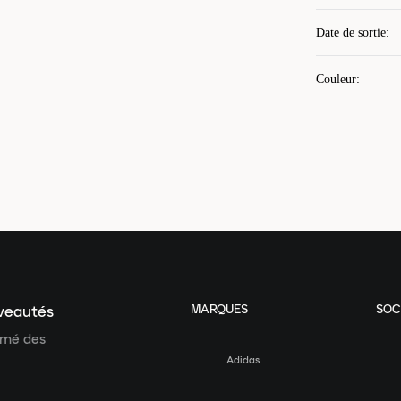
Date de sortie
:
Couleur
:
MARQUES
SOC
uveautés
ormé des
Adidas