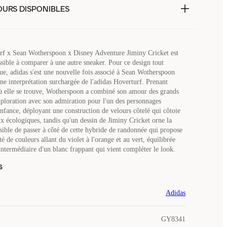
OURS DISPONIBLES
rf x Sean Wotherspoon x Disney Adventure Jiminy Cricket est
sible à comparer à une autre sneaker. Pour ce design tout
e, adidas s'est une nouvelle fois associé à Sean Wotherspoon
ne interprétation surchargée de l'adidas Hoverturf. Prenant
 où elle se trouve, Wotherspoon a combiné son amour des grands
exploration avec son admiration pour l'un des personnages
enfance, déployant une construction de velours côtelé qui côtoie
ux écologiques, tandis qu'un dessin de Jiminy Cricket orne la
sible de passer à côté de cette hybride de randonnée qui propose
é de couleurs allant du violet à l'orange et au vert, équilibrée
intermédiaire d'un blanc frappant qui vient compléter le look.
s
Adidas
GY8341