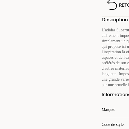
RET
Description
L'adidas Supertu
clairement impos
simplement uniqu
qui propose ici u
l'inspiration là
espaces et de l'
préférés de son 
d'autres matéria
languette. Impos
une grande variét
par une semelle 
Information
Marque
:
Code de style
: