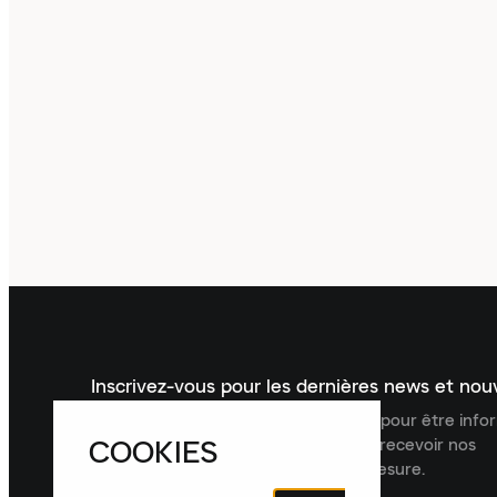
Inscrivez-vous pour les dernières news et no
Inscrivez-vous à la newsletter Laced pour être inf
COOKIES
dernières nouveautés, collections et recevoir nos
recommandations de produits sur mesure.