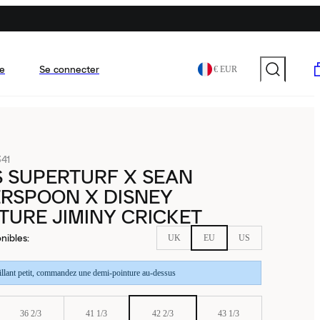
e
Se connecter
€ EUR
41
 SUPERTURF X SEAN
RSPOON X DISNEY
URE JIMINY CRICKET
nibles
:
UK
EU
US
aillant petit, commandez une demi-pointure au-dessus
36 2/3
41 1/3
42 2/3
43 1/3