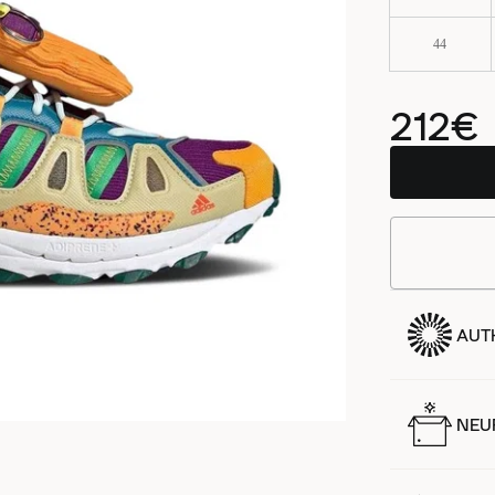
44
212€
AUT
NEUF