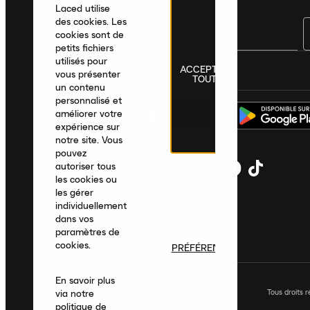
Laced utilise
des cookies. Les
cookies sont de
petits fichiers
utilisés pour
ACCEPTER
France
|
Français
|
€ EUR
vous présenter
TOUT
un contenu
personnalisé et
améliorer votre
expérience sur
notre site. Vous
pouvez
autoriser tous
les cookies ou
les gérer
individuellement
dans vos
paramètres de
cookies.
PRÉFÉRENCES
En savoir plus
Tous droits 
via notre
politique de