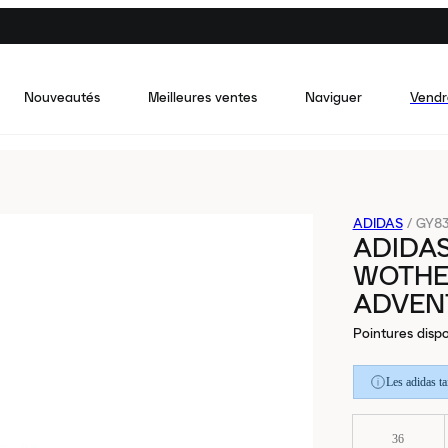
Nouveautés
Meilleures ventes
Naviguer
Vendr
ADIDAS
/
GY83
ADIDAS
WOTHE
ADVENT
Pointures dispo
Les adidas t
36