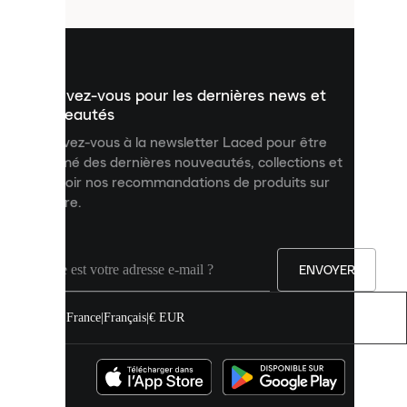
utilisés
pour
vous
présenter
un
Inscrivez-vous pour les dernières news et
contenu
personnalisé
nouveautés
et
Inscrivez-vous à la newsletter Laced pour être
améliorer
informé des dernières nouveautés, collections et
votre
expérience
recevoir nos recommandations de produits sur
sur
mesure.
notre
site.
Vous
pouvez
ENVOYER
autoriser
tous
les
France
|
Français
|
€ EUR
cookies
ou
les
gérer
individuellement