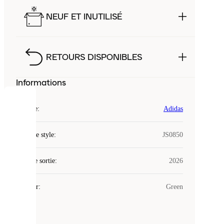
NEUF ET INUTILISÉ
RETOURS DISPONIBLES
Informations
COOKIES
Marque
:
Adidas
Laced
Code de style
:
JS0850
utilise
des
Date de sortie
cookies.
:
2026
Les
cookies
Couleur
:
Green
sont
de
petits
fichiers