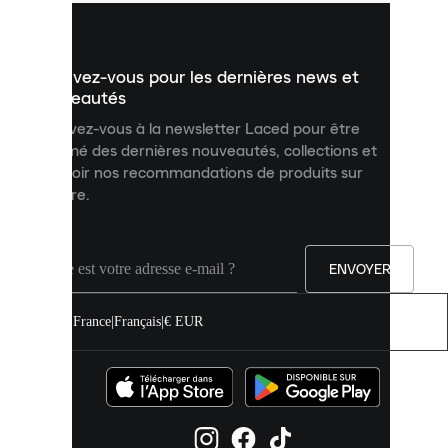
vous
présenter
un
Inscrivez-vous pour les dernières news et
contenu
personnalisé
nouveautés
et
Inscrivez-vous à la newsletter Laced pour être
améliorer
informé des dernières nouveautés, collections et
votre
expérience
recevoir nos recommandations de produits sur
sur
mesure.
notre
site.
Vous
pouvez
ENVOYER
autoriser
tous
les
France
|
Français
|
€ EUR
cookies
ou
les
gérer
individuellement
dans