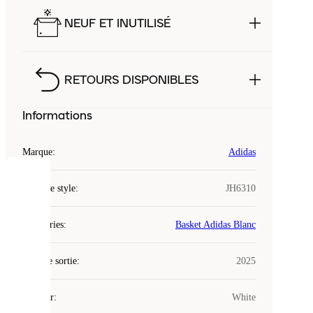
NEUF ET INUTILISÉ
RETOURS DISPONIBLES
Informations
Marque
:
Adidas
COOKIES
Code de style
:
JH6310
Laced
Catégories
:
Basket Adidas Blanc
utilise
des
Date de sortie
cookies.
:
2025
Les
cookies
Couleur
:
White
sont