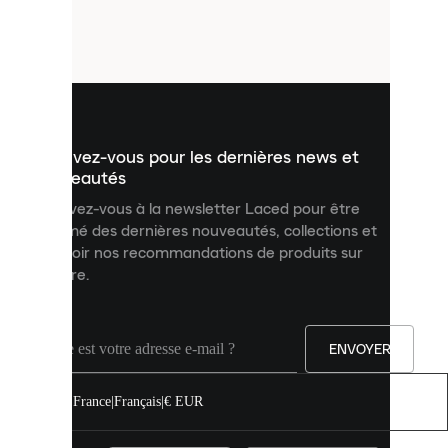
de
petits
fichiers
utilisés
pour
vous
présenter
un
Inscrivez-vous pour les dernières news et
contenu
personnalisé
nouveautés
et
Inscrivez-vous à la newsletter Laced pour être
améliorer
informé des dernières nouveautés, collections et
votre
expérience
recevoir nos recommandations de produits sur
sur
mesure.
notre
site.
Vous
pouvez
ENVOYER
autoriser
tous
les
France
|
Français
|
€ EUR
cookies
ou