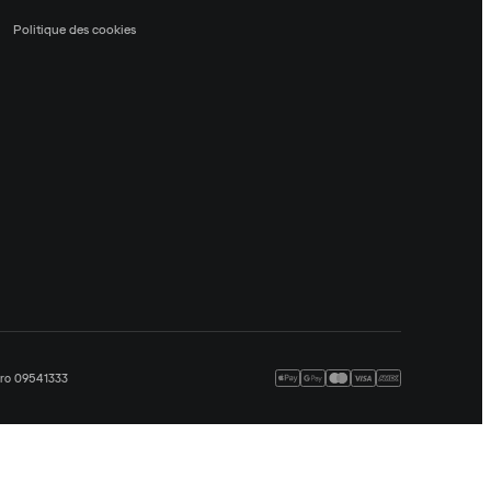
Politique des cookies
méro 09541333