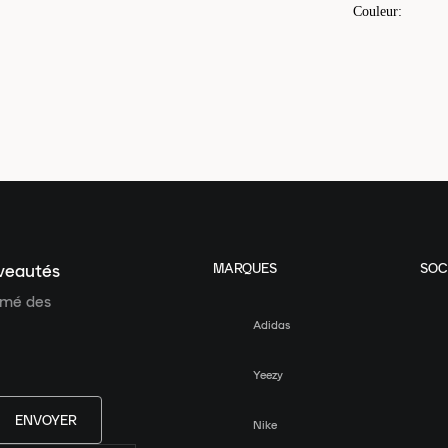
Couleur
:
MARQUES
SOC
uveautés
ormé des
Adidas
Yeezy
ENVOYER
Nike