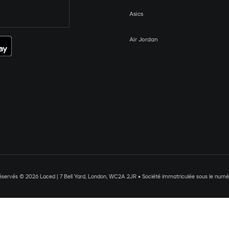
Asics
Air Jordan
réservés © 2026 Laced | 7 Bell Yard, London, WC2A 2JR • Société immatriculée sous le nu