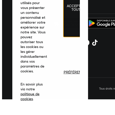
utilisés pour
ACCEPTER
France
|
Français
|
€ EUR
vous présenter
TOUT
un contenu
personnalisé et
améliorer votre
expérience sur
notre site. Vous
pouvez
autoriser tous
les cookies ou
les gérer
individuellement
dans vos
paramètres de
cookies.
PRÉFÉRENCES
En savoir plus
Tous droits 
via notre
politique de
cookies
.