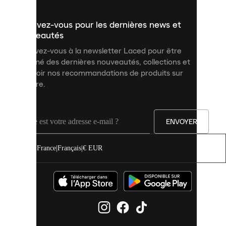
présenter
un
Inscrivez-vous pour les dernières news et
contenu
personnalisé
nouveautés
et
Inscrivez-vous à la newsletter Laced pour être
améliorer
informé des dernières nouveautés, collections et
votre
expérience
recevoir nos recommandations de produits sur
sur
mesure.
notre
site.
Vous
pouvez
ENVOYER
autoriser
tous
les
France
|
Français
|
€ EUR
cookies
ou
les
gérer
individuellement
dans
vos
paramètres