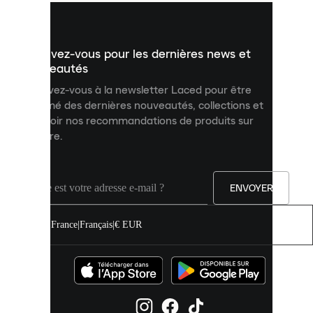
vous
présenter
un
Inscrivez-vous pour les dernières news et
contenu
personnalisé
nouveautés
et
Inscrivez-vous à la newsletter Laced pour être
améliorer
informé des dernières nouveautés, collections et
votre
expérience
recevoir nos recommandations de produits sur
sur
mesure.
notre
site.
Vous
pouvez
ENVOYER
autoriser
tous
les
France
|
Français
|
€ EUR
cookies
ou
les
gérer
individuellement
dans