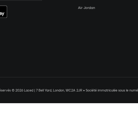
Air Jordan
réservés © 2026 Laced | 7 Bell Yard, London, WC2A 2JR • Société immatriculée sous le nu