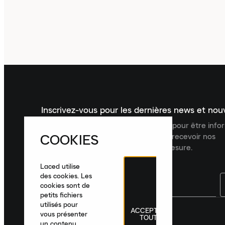
Inscrivez-vous pour les dernières news et no
Inscrivez-vous à la newsletter Laced pour être inf
COOKIES
dernières nouveautés, collections et recevoir nos
recommandations de produits sur mesure.
Laced utilise
des cookies. Les
cookies sont de
petits fichiers
utilisés pour
ACCEPTER
France
|
Français
|
€ EUR
vous présenter
TOUT
un contenu