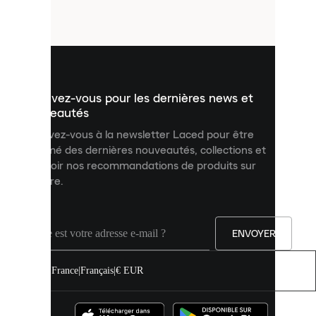
petits
fichiers
utilisés
pour
vous
présenter
un
Inscrivez-vous pour les dernières news et
contenu
personnalisé
nouveautés
et
Inscrivez-vous à la newsletter Laced pour être
améliorer
informé des dernières nouveautés, collections et
votre
expérience
recevoir nos recommandations de produits sur
sur
mesure.
notre
site.
Vous
pouvez
ENVOYER
autoriser
tous
les
France
|
Français
|
€ EUR
cookies
ou
les