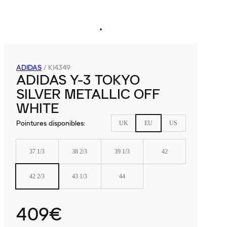
ADIDAS
/
KI4349
ADIDAS Y-3 TOKYO
SILVER METALLIC OFF
WHITE
Pointures disponibles
:
UK
EU
US
37 1/3
38 2/3
39 1/3
42
42 2/3
43 1/3
44
409€