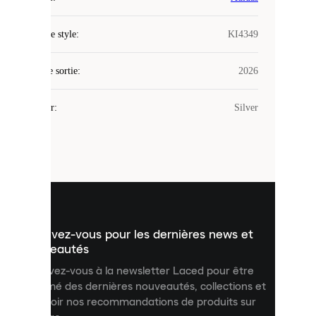
Laced
Code de style
:
KI4349
utilise
des
Date de sortie
cookies.
:
2026
Les
cookies
Couleur
:
Silver
sont
de
petits
fichiers
utilisés
pour
vous
présenter
un
Inscrivez-vous pour les dernières news et
contenu
personnalisé
nouveautés
et
Inscrivez-vous à la newsletter Laced pour être
améliorer
informé des dernières nouveautés, collections et
votre
expérience
recevoir nos recommandations de produits sur
sur