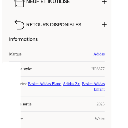
NEUF ET INUTILISÉ
RETOURS DISPONIBLES
Informations
Marque
:
Adidas
Code de style
:
HP8877
COOKIES
Catégories
:
Basket Adidas Blanc
,
Adidas Zx
,
Basket Adidas
Laced
Enfant
utilise
des
Date de sortie
cookies.
:
2025
Les
cookies
Couleur
:
White
sont
de