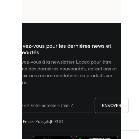
petits
fichiers
utilisés
pour
vous
présenter
un
Inscrivez-vous pour les dernières news et
contenu
personnalisé
nouveautés
et
Inscrivez-vous à la newsletter Laced pour être
améliorer
informé des dernières nouveautés, collections et
votre
expérience
recevoir nos recommandations de produits sur
sur
mesure.
notre
site.
Vous
pouvez
ENVOYER
autoriser
tous
les
France
|
Français
|
€ EUR
cookies
ou