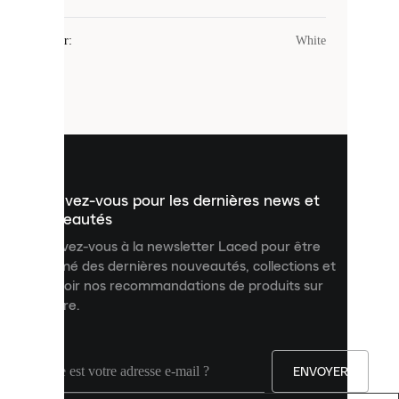
Les
cookies
Couleur
:
White
sont
de
petits
fichiers
utilisés
pour
vous
présenter
un
Inscrivez-vous pour les dernières news et
contenu
personnalisé
nouveautés
et
Inscrivez-vous à la newsletter Laced pour être
améliorer
informé des dernières nouveautés, collections et
votre
expérience
recevoir nos recommandations de produits sur
sur
mesure.
notre
site.
Vous
pouvez
ENVOYER
autoriser