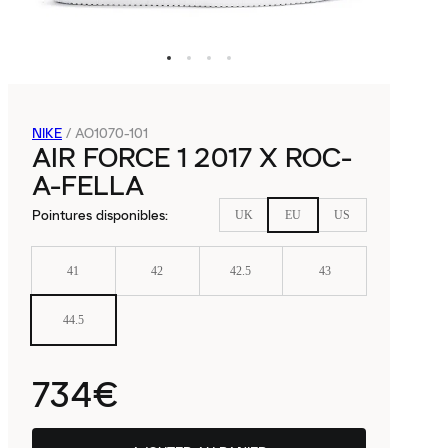
NIKE
/
AO1070-101
AIR FORCE 1 2017 X ROC-
A-FELLA
Pointures disponibles
:
UK
EU
US
41
42
42.5
43
44.5
734€