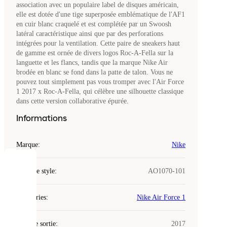
association avec un populaire label de disques américain,
elle est dotée d'une tige superposée emblématique de l'AF1
en cuir blanc craquelé et est complétée par un Swoosh
latéral caractéristique ainsi que par des perforations
intégrées pour la ventilation. Cette paire de sneakers haut
de gamme est ornée de divers logos Roc-A-Fella sur la
languette et les flancs, tandis que la marque Nike Air
brodée en blanc se fond dans la patte de talon. Vous ne
pouvez tout simplement pas vous tromper avec l'Air Force
1 2017 x Roc-A-Fella, qui célèbre une silhouette classique
dans cette version collaborative épurée.
Informations
Marque
:
Nike
COOKIES
Code de style
:
AO1070-101
Laced
Catégories
:
Nike Air Force 1
utilise
des
Date de sortie
cookies.
:
2017