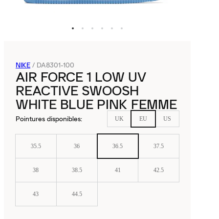
NIKE
/
DA8301-100
AIR FORCE 1 LOW UV
REACTIVE SWOOSH
WHITE BLUE PINK FEMME
Pointures disponibles
:
UK
EU
US
35.5
36
36.5
37.5
38
38.5
41
42.5
43
44.5