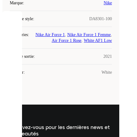
Marque
:
Nike
Code de style
:
DA8301-100
COOKIES
Catégories
:
Nike Air Force 1
,
Nike Air Force 1 Femme
,
Laced
Air Force 1 Rose
,
White AF1 Low
utilise
des
Date de sortie
cookies.
:
2021
Les
cookies
Couleur
:
White
sont
de
petits
fichiers
utilisés
pour
vous
présenter
un
Inscrivez-vous pour les dernières news et
contenu
personnalisé
nouveautés