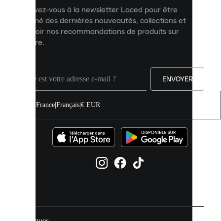
et
Inscrivez-vous à la newsletter Laced pour être
améliorer
informé des dernières nouveautés, collections et
votre
expérience
recevoir nos recommandations de produits sur
sur
mesure.
notre
site.
Vous
pouvez
ENVOYER
autoriser
tous
les
France
|
Français
|
€ EUR
cookies
ou
les
gérer
individuellement
dans
vos
paramètres
de
cookies.
Marques