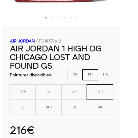
AIR JORDAN
/
FD1437-612
AIR JORDAN 1 HIGH OG
CHICAGO LOST AND
FOUND GS
Pointures disponibles
:
UK
EU
US
35.5
36
36.5
37.5
38
38.5
39
40
216€