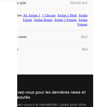
Code de style
:
FD1437-612
COOKIES
Catégories
:
Air Jordan 1
,
1 Chicago
,
Jordan 1 High
,
Jordan
Enfant
,
Jordan Rouge
,
Jordan 1 Femme
,
Jordan
Laced
Femme
utilise
des
Date de sortie
cookies.
:
2022
Les
cookies
Couleur
:
Red
sont
de
petits
fichiers
utilisés
pour
vous
présenter
un
Inscrivez-vous pour les dernières news et
contenu
personnalisé
nouveautés
et
Inscrivez-vous à la newsletter Laced pour être
améliorer