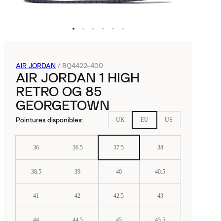
AIR JORDAN
/
BQ4422-400
AIR JORDAN 1 HIGH
RETRO OG 85
GEORGETOWN
Pointures disponibles
:
UK
EU
US
36
36.5
37.5
38
38.5
39
40
40.5
41
42
42.5
43
44
44.5
45
45.5