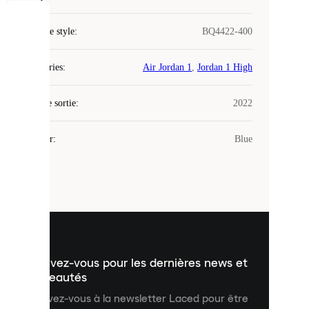
COOKIES
Code de style
:
BQ4422-400
Laced
Catégories
:
Air Jordan 1
,
Jordan 1 High
utilise
des
Date de sortie
cookies.
:
2022
Les
cookies
Couleur
:
Blue
sont
de
petits
fichiers
utilisés
pour
vous
présenter
un
Inscrivez-vous pour les dernières news et
contenu
personnalisé
nouveautés
et
Inscrivez-vous à la newsletter Laced pour être
améliorer