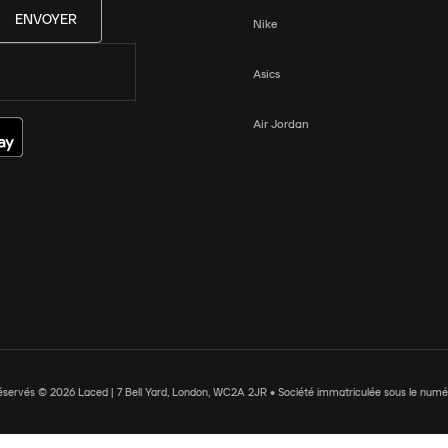
ENVOYER
Nike
Asics
Air Jordan
réservés © 2026 Laced | 7 Bell Yard, London, WC2A 2JR • Société immatriculée sous le nu