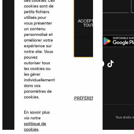
des cookies. Les
cookies sont de
petits fichiers
utilisés pour
ACCEPTER
France
|
Français
|
€ EUR
vous présenter
TOUT
un contenu
personnalisé et
améliorer votre
expérience sur
notre site. Vous
pouvez
autoriser tous
les cookies ou
les gérer
individuellement
dans vos
paramètres de
cookies.
PRÉFÉRENCES
En savoir plus
Tous droits 
via notre
politique de
cookies
.