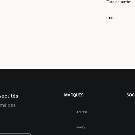
Date de sortie
:
Couleur
:
MARQUES
SOC
uveautés
ormé des
Adidas
Yeezy