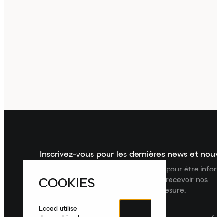
Inscrivez-vous pour les dernières news et no
Inscrivez-vous à la newsletter Laced pour être inf
COOKIES
dernières nouveautés, collections et recevoir nos
recommandations de produits sur mesure.
Laced utilise