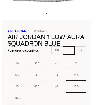
AIR JORDAN
/
553558-400
AIR JORDAN 1 LOW AURA
SQUADRON BLUE
Pointures disponibles
:
UK
EU
US
40
40.5
41
42
42.5
43
44
44.5
45
45.5
46
47.5
48.5