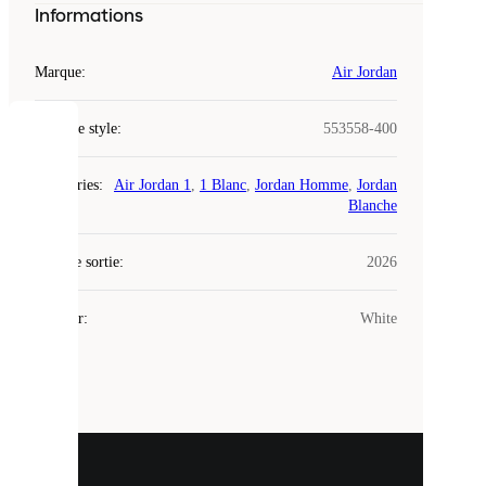
Informations
Marque
:
Air Jordan
Code de style
:
553558-400
COOKIES
Catégories
:
Air Jordan 1
,
1 Blanc
,
Jordan Homme
,
Jordan
Laced
Blanche
utilise
des
Date de sortie
cookies.
:
2026
Les
cookies
Couleur
:
White
sont
de
petits
fichiers
utilisés
pour
vous
présenter