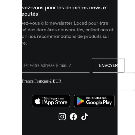
un
Inscrivez-vous pour les dernières news et
contenu
personnalisé
nouveautés
et
Inscrivez-vous à la newsletter Laced pour être
améliorer
informé des dernières nouveautés, collections et
votre
expérience
recevoir nos recommandations de produits sur
sur
mesure.
notre
site.
Vous
pouvez
ENVOYER
autoriser
tous
les
France
|
Français
|
€ EUR
cookies
ou
les
gérer
individuellement
dans
vos
paramètres
de