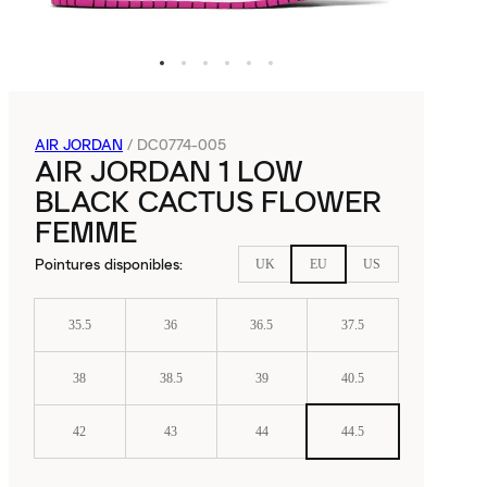
AIR JORDAN
/
DC0774-005
AIR JORDAN 1 LOW
BLACK CACTUS FLOWER
FEMME
Pointures disponibles
:
UK
EU
US
35.5
36
36.5
37.5
38
38.5
39
40.5
42
43
44
44.5