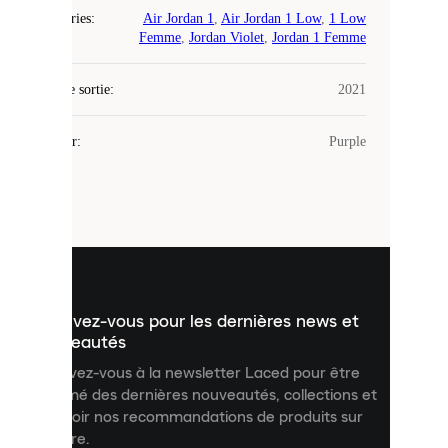
Catégories
:
Air Jordan 1
,
Air Jordan 1 Low
,
1 Low
Laced
Femme
,
Jordan Violet
,
Jordan 1 Femme
utilise
des
Date de sortie
cookies.
:
2021
Les
cookies
Couleur
:
Purple
sont
de
petits
fichiers
utilisés
pour
vous
présenter
un
Inscrivez-vous pour les dernières news et
contenu
personnalisé
nouveautés
et
Inscrivez-vous à la newsletter Laced pour être
améliorer
informé des dernières nouveautés, collections et
votre
expérience
recevoir nos recommandations de produits sur
sur
mesure.