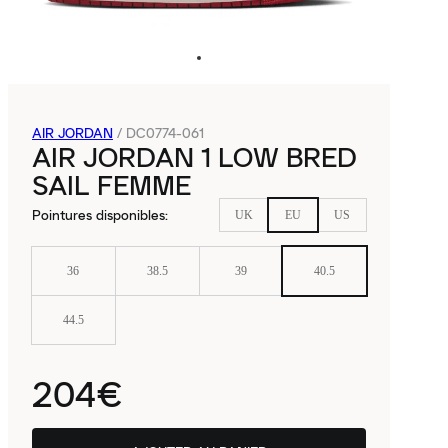
AIR JORDAN
/
DC0774-061
AIR JORDAN 1 LOW BRED
SAIL FEMME
Pointures disponibles
:
UK
EU
US
36
38.5
39
40.5
44.5
204€