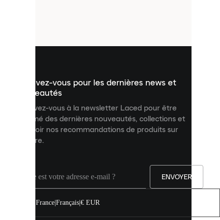
de
petits
fichiers
utilisés
pour
vous
présenter
un
Inscrivez-vous pour les dernières news et
contenu
personnalisé
nouveautés
et
Inscrivez-vous à la newsletter Laced pour être
améliorer
informé des dernières nouveautés, collections et
votre
expérience
recevoir nos recommandations de produits sur
sur
mesure.
notre
site.
Vous
pouvez
ENVOYER
autoriser
tous
les
France
|
Français
|
€ EUR
cookies