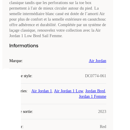
classique tandis que les perforations sur la toe box
permettent à l'air de mieux circuler autour du pied. La
semelle intermédiaire blanc cassé est dotée de l’amorti Air
pour plus de confort et la semelle extérieure en caoutchouc
offre adhérence et durabilité. Complétée par un système de
laçage classique, renouvelez votre collection avec la Air
Jordan 1 Low Bred Sail Femme.
Informations
Marque
:
Air Jordan
Code de style
:
DC0774-061
COOKIES
Catégories
:
Air Jordan 1
,
Air Jordan 1 Low
,
Jordan Bred
,
Laced
Jordan 1 Femme
utilise
des
Date de sortie
cookies.
:
2023
Les
cookies
Couleur
:
Red
sont