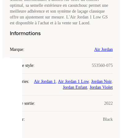
optimal, sa semelle extérieure en caoutchouc permet une
meilleure adhérence et son système de laçage classique
offre un ajustement sur mesure. L'Air Jordan 1 Low GS
est disponible à l'achat et à la vente sur Laced.
Informations
Marque
:
Air Jordan
Code de style
:
553560-075
COOKIES
Catégories
:
Air Jordan 1
,
Air Jordan 1 Low
,
Jordan Noir
,
Laced
Jordan Enfant
,
Jordan Violet
utilise
des
Date de sortie
cookies.
:
2022
Les
cookies
Couleur
:
Black
sont
de
petits