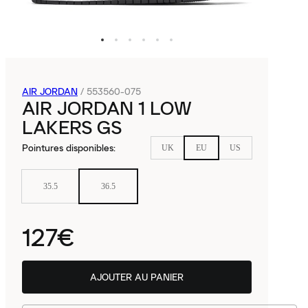
AIR JORDAN
/
553560-075
AIR JORDAN 1 LOW
LAKERS GS
Pointures disponibles
:
UK
EU
US
35.5
36.5
127€
AJOUTER AU PANIER