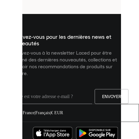
fichiers
utilisés
pour
vous
présenter
un
Inscrivez-vous pour les dernières news et
contenu
personnalisé
nouveautés
et
Inscrivez-vous à la newsletter Laced pour être
améliorer
informé des dernières nouveautés, collections et
votre
expérience
recevoir nos recommandations de produits sur
sur
mesure.
notre
site.
Vous
pouvez
ENVOYER
autoriser
tous
les
France
|
Français
|
€ EUR
cookies
ou
les
gérer