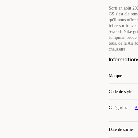
Sorti en août 20
GS s’est clairem
qu'il nous offre 
ici ressortir ave
Swoosh Nike gris
Jumpman brodé su
tous, de la Air J
chaussure.
Information
Marque
:
Code de style
:
Catégories
:
A
Date de sortie
: