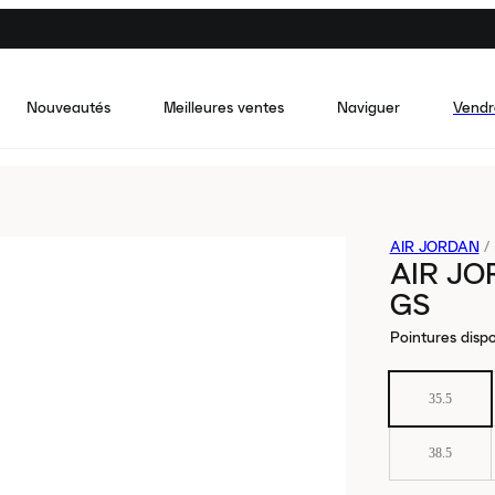
Nouveautés
Meilleures ventes
Naviguer
Vendr
AIR JORDAN
/
AIR J
GS
Pointures dispo
35.5
38.5