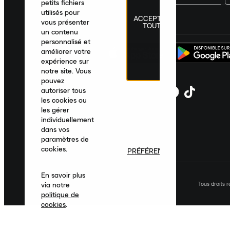
petits fichiers
utilisés pour
ACCEPTER
France
|
Français
|
€ EUR
vous présenter
TOUT
un contenu
personnalisé et
améliorer votre
expérience sur
notre site. Vous
pouvez
autoriser tous
les cookies ou
les gérer
individuellement
dans vos
paramètres de
cookies.
PRÉFÉRENCES
En savoir plus
Tous droits 
via notre
politique de
cookies
.