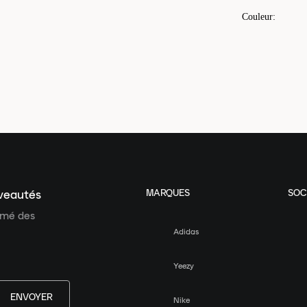
Couleur
:
MARQUES
SOC
uveautés
ormé des
Adidas
Yeezy
ENVOYER
Nike