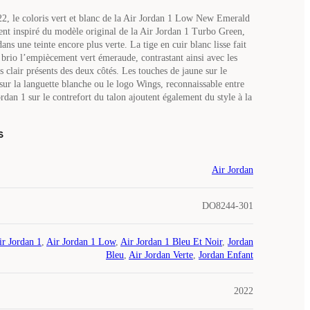
22, le coloris vert et blanc de la Air Jordan 1 Low New Emerald
ent inspiré du modèle original de la Air Jordan 1 Turbo Green,
dans une teinte encore plus verte. La tige en cuir blanc lisse fait
c brio l’empiècement vert émeraude, contrastant ainsi avec les
 clair présents des deux côtés. Les touches de jaune sur le
r la languette blanche ou le logo Wings, reconnaissable entre
ordan 1 sur le contrefort du talon ajoutent également du style à la
s
Air Jordan
DO8244-301
ir Jordan 1
,
Air Jordan 1 Low
,
Air Jordan 1 Bleu Et Noir
,
Jordan
Bleu
,
Air Jordan Verte
,
Jordan Enfant
2022