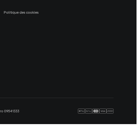
Politique des cookies
méro 09541333