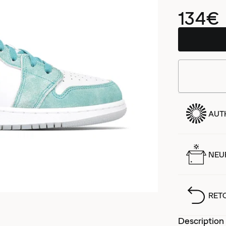
134€
AUT
NEUF
RET
Description