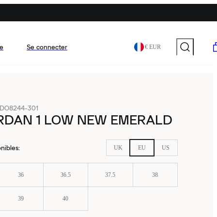
e
Se connecter
€ EUR
DO8244-301
ORDAN 1 LOW NEW EMERALD
nibles
:
UK
EU
US
36
36.5
37.5
38
39
40