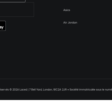
Asics
Air Jordan
réservés © 2026 Laced | 7 Bell Yard, London, WC2A 2JR • Société immatriculée sous le nu