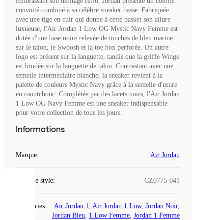
Embrassant son héritage rétro, Jordan présente un coloris
convoité combiné à sa célèbre sneaker basse. Fabriquée
avec une tige en cuir qui donne à cette basket son allure
luxueuse, l'Air Jordan 1 Low OG Mystic Navy Femme est
dotée d'une base noire relevée de touches de bleu marine
sur le talon, le Swoosh et la toe box perforée. Un autre
logo est présent sur la languette, tandis que la griffe Wings
est brodée sur la languette de talon. Contrastant avec une
semelle intermédiaire blanche, la sneaker revient à la
palette de couleurs Mystic Navy grâce à la semelle d'usure
en caoutchouc. Complétée par des lacets noirs, l'Air Jordan
1 Low OG Navy Femme est une sneaker indispensable
pour votre collection de tous les jours.
Informations
Marque
:
Air Jordan
Code de style
:
CZ0775-041
COOKIES
Catégories
:
Air Jordan 1
,
Air Jordan 1 Low
,
Jordan Noir
,
Laced
Jordan Bleu
,
1 Low Femme
,
Jordan 1 Femme