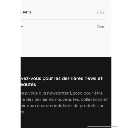
utilise
des
Date de sortie
cookies.
:
2022
Les
cookies
Couleur
:
Blue
sont
de
petits
fichiers
utilisés
pour
vous
présenter
un
Inscrivez-vous pour les dernières news et
contenu
personnalisé
nouveautés
et
Inscrivez-vous à la newsletter Laced pour être
améliorer
informé des dernières nouveautés, collections et
votre
expérience
recevoir nos recommandations de produits sur
sur
mesure.
notre
site.
Vous