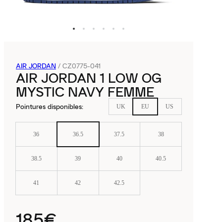
AIR JORDAN
/
CZ0775-041
AIR JORDAN 1 LOW OG
MYSTIC NAVY FEMME
Pointures disponibles
:
UK
EU
US
36
36.5
37.5
38
38.5
39
40
40.5
41
42
42.5
185€