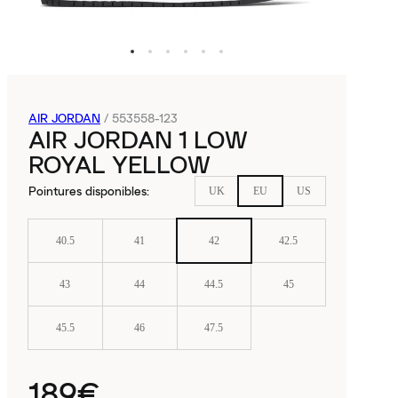
AIR JORDAN
/
553558-123
AIR JORDAN 1 LOW
ROYAL YELLOW
Pointures disponibles
:
UK
EU
US
40.5
41
42
42.5
43
44
44.5
45
45.5
46
47.5
189€