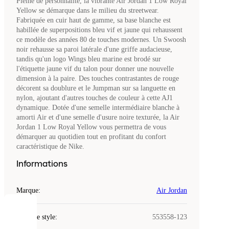
Pleine de personnalité, la vibrante Air Jordan 1 Low Royal
Yellow se démarque dans le milieu du streetwear.
Fabriquée en cuir haut de gamme, sa base blanche est
habillée de superpositions bleu vif et jaune qui rehaussent
ce modèle des années 80 de touches modernes. Un Swoosh
noir rehausse sa paroi latérale d'une griffe audacieuse,
tandis qu'un logo Wings bleu marine est brodé sur
l'étiquette jaune vif du talon pour donner une nouvelle
dimension à la paire. Des touches contrastantes de rouge
décorent sa doublure et le Jumpman sur sa languette en
nylon, ajoutant d'autres touches de couleur à cette AJ1
dynamique. Dotée d'une semelle intermédiaire blanche à
amorti Air et d'une semelle d'usure noire texturée, la Air
Jordan 1 Low Royal Yellow vous permettra de vous
démarquer au quotidien tout en profitant du confort
caractéristique de Nike.
Informations
Marque
:
Air Jordan
COOKIES
Code de style
:
553558-123