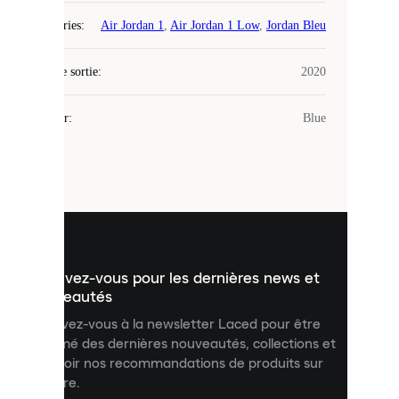
Laced
Catégories
:
Air Jordan 1
,
Air Jordan 1 Low
,
Jordan Bleu
utilise
des
Date de sortie
cookies.
:
2020
Les
cookies
Couleur
:
Blue
sont
de
petits
fichiers
utilisés
pour
vous
présenter
un
Inscrivez-vous pour les dernières news et
contenu
personnalisé
nouveautés
et
Inscrivez-vous à la newsletter Laced pour être
améliorer
informé des dernières nouveautés, collections et
votre
expérience
recevoir nos recommandations de produits sur
sur
mesure.
notre