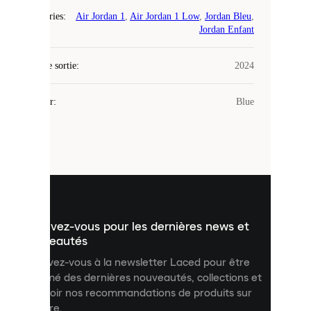
Catégories
:
Air Jordan 1
,
Air Jordan 1 Low
,
Jordan Bleu
,
Laced
Jordan Enfant
utilise
des
Date de sortie
cookies.
:
2024
Les
cookies
Couleur
:
Blue
sont
de
petits
fichiers
utilisés
pour
vous
présenter
un
Inscrivez-vous pour les dernières news et
contenu
personnalisé
nouveautés
et
Inscrivez-vous à la newsletter Laced pour être
améliorer
informé des dernières nouveautés, collections et
votre
expérience
recevoir nos recommandations de produits sur
sur
mesure.