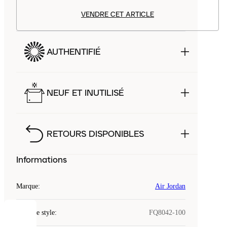
VENDRE CET ARTICLE
AUTHENTIFIÉ
NEUF ET INUTILISÉ
RETOURS DISPONIBLES
Informations
Marque
:
Air Jordan
Code de style
:
FQ8042-100
COOKIES