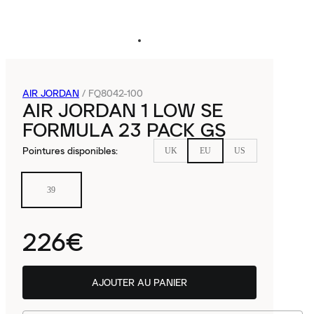
AIR JORDAN
/
FQ8042-100
AIR JORDAN 1 LOW SE
FORMULA 23 PACK GS
Pointures disponibles
:
UK
EU
US
39
226€
AJOUTER AU PANIER