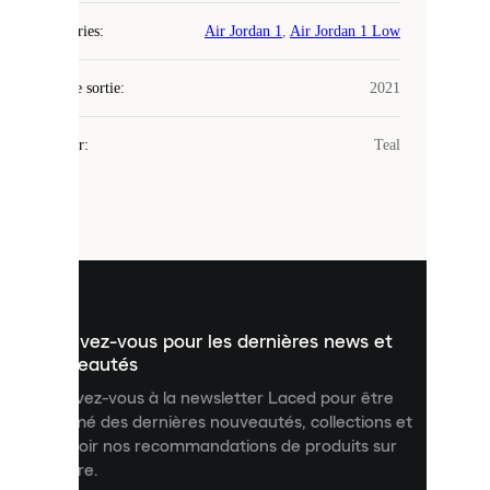
Laced
Catégories
:
Air Jordan 1
,
Air Jordan 1 Low
utilise
des
Date de sortie
cookies.
:
2021
Les
cookies
Couleur
:
Teal
sont
de
petits
fichiers
utilisés
pour
vous
présenter
un
Inscrivez-vous pour les dernières news et
contenu
personnalisé
nouveautés
et
Inscrivez-vous à la newsletter Laced pour être
améliorer
informé des dernières nouveautés, collections et
votre
expérience
recevoir nos recommandations de produits sur
sur
mesure.
notre