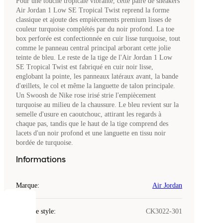
Pour une touche tropicale vibrante, cette paire de sneakers
Air Jordan 1 Low SE Tropical Twist reprend la forme
classique et ajoute des empiècements premium lisses de
couleur turquoise complétés par du noir profond. La toe
box perforée est confectionnée en cuir lisse turquoise, tout
comme le panneau central principal arborant cette jolie
teinte de bleu. Le reste de la tige de l'Air Jordan 1 Low
SE Tropical Twist est fabriqué en cuir noir lisse,
englobant la pointe, les panneaux latéraux avant, la bande
d'œillets, le col et même la languette de talon principale.
Un Swoosh de Nike rose irisé strie l'empiècement
turquoise au milieu de la chaussure. Le bleu revient sur la
semelle d'usure en caoutchouc, attirant les regards à
chaque pas, tandis que le haut de la tige comprend des
lacets d'un noir profond et une languette en tissu noir
bordée de turquoise.
Informations
Marque
:
Air Jordan
COOKIES
Code de style
:
CK3022-301