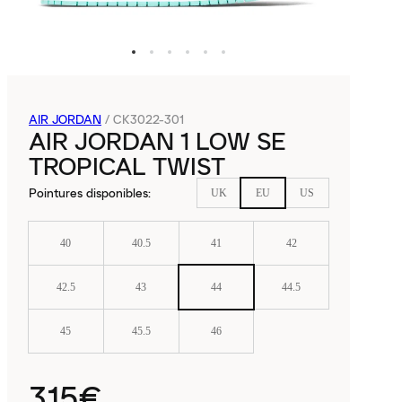
AIR JORDAN
/
CK3022-301
AIR JORDAN 1 LOW SE
TROPICAL TWIST
Pointures disponibles
:
UK
EU
US
40
40.5
41
42
42.5
43
44
44.5
45
45.5
46
315€