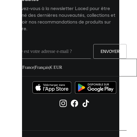
et
Inscrivez-vous à la newsletter Laced pour être
améliorer
informé des dernières nouveautés, collections et
votre
expérience
recevoir nos recommandations de produits sur
sur
mesure.
notre
site.
Vous
pouvez
ENVOYER
autoriser
tous
les
France
|
Français
|
€ EUR
cookies
ou
les
gérer
individuellement
dans
vos
paramètres
de
cookies.