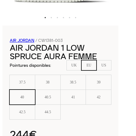
AIR JORDAN
/
CW1381-003
AIR JORDAN 1 LOW
SPRUCE AURA FEMME
Pointures disponibles
:
UK
EU
US
37.5
38
38.5
39
40
40.5
41
42
42.5
44.5
244€