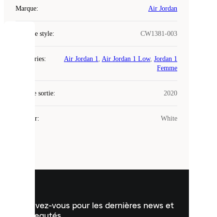
Marque
:
Air Jordan
Code de style
:
CW1381-003
COOKIES
Catégories
:
Air Jordan 1
,
Air Jordan 1 Low
,
Jordan 1
Laced
Femme
utilise
des
Date de sortie
cookies.
:
2020
Les
cookies
Couleur
:
White
sont
de
petits
fichiers
utilisés
pour
vous
présenter
un
Inscrivez-vous pour les dernières news et
contenu
personnalisé
nouveautés