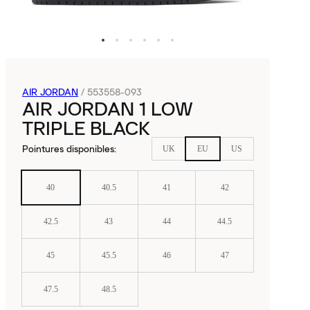
AIR JORDAN
/
553558-093
AIR JORDAN 1 LOW
TRIPLE BLACK
Pointures disponibles
:
UK
EU
US
40
40.5
41
42
42.5
43
44
44.5
45
45.5
46
47
47.5
48.5