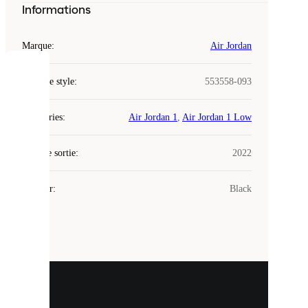
Informations
Marque
:
Air Jordan
COOKIES
Code de style
:
553558-093
Laced
Catégories
:
Air Jordan 1
,
Air Jordan 1 Low
utilise
des
Date de sortie
cookies.
:
2022
Les
cookies
Couleur
:
Black
sont
de
petits
fichiers
utilisés
pour
vous
présenter
un