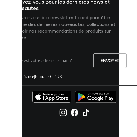
Inscrivez-vous pour les dernières news et
contenu
personnalisé
nouveautés
et
Inscrivez-vous à la newsletter Laced pour être
améliorer
informé des dernières nouveautés, collections et
votre
expérience
recevoir nos recommandations de produits sur
sur
mesure.
notre
site.
Vous
pouvez
ENVOYER
autoriser
tous
les
France
|
Français
|
€ EUR
cookies
ou
les
gérer
individuellement
dans
vos
paramètres
de
cookies.